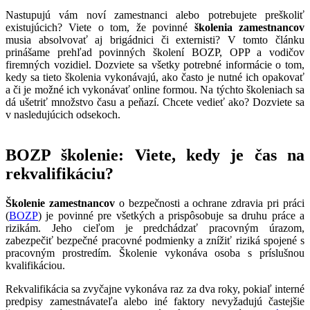
Nastupujú vám noví zamestnanci alebo potrebujete preškoliť
existujúcich? Viete o tom, že povinné
školenia zamestnancov
musia absolvovať aj brigádnici či externisti? V tomto článku
prinášame prehľad povinných školení BOZP, OPP a vodičov
firemných vozidiel. Dozviete sa všetky potrebné informácie o tom,
kedy sa tieto školenia vykonávajú, ako často je nutné ich opakovať
a či je možné ich vykonávať online formou. Na týchto školeniach sa
dá ušetriť množstvo času a peňazí. Chcete vedieť ako? Dozviete sa
v nasledujúcich odsekoch.
BOZP školenie: Viete, kedy je čas na
rekvalifikáciu?
Školenie zamestnancov
o bezpečnosti a ochrane zdravia pri práci
(
BOZP
) je povinné pre všetkých a prispôsobuje sa druhu práce a
rizikám. Jeho cieľom je predchádzať pracovným úrazom,
zabezpečiť bezpečné pracovné podmienky a znížiť riziká spojené s
pracovným prostredím. Školenie vykonáva osoba s príslušnou
kvalifikáciou.
Rekvalifikácia sa zvyčajne vykonáva raz za dva roky, pokiaľ interné
predpisy zamestnávateľa alebo iné faktory nevyžadujú častejšie