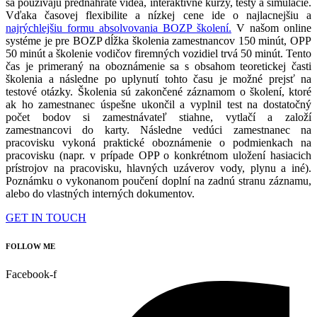
sa používajú prednahraté videá, interaktívne kurzy, testy a simulácie.
Vďaka časovej flexibilite a nízkej cene ide o najlacnejšiu a
najrýchlejšiu formu absolvovania BOZP školení.
V našom online
systéme je pre BOZP dĺžka školenia zamestnancov 150 minút, OPP
50 minút a školenie vodičov firemných vozidiel trvá 50 minút. Tento
čas je primeraný na oboznámenie sa s obsahom teoretickej časti
školenia a následne po uplynutí tohto času je možné prejsť na
testové otázky. Školenia sú zakončené záznamom o školení, ktoré
ak ho zamestnanec úspešne ukončil a vyplnil test na dostatočný
počet bodov si zamestnávateľ stiahne, vytlačí a založí
zamestnancovi do karty. Následne vedúci zamestnanec na
pracovisku vykoná praktické oboznámenie o podmienkach na
pracovisku (napr. v prípade OPP o konkrétnom uložení hasiacich
prístrojov na pracovisku, hlavných uzáverov vody, plynu a iné).
Poznámku o vykonanom poučení doplní na zadnú stranu záznamu,
alebo do vlastných interných dokumentov.
GET IN TOUCH
FOLLOW ME
Facebook-f