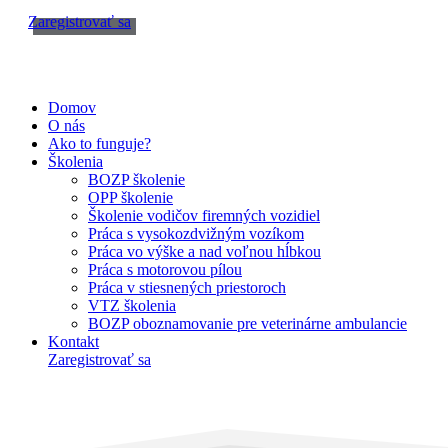
Zaregistrovať sa
Domov
O nás
Ako to funguje?
Školenia
BOZP školenie
OPP školenie
Školenie vodičov firemných vozidiel
Práca s vysokozdvižným vozíkom
Práca vo výške a nad voľnou hĺbkou
Práca s motorovou pílou
Práca v stiesnených priestoroch
VTZ školenia
BOZP oboznamovanie pre veterinárne ambulancie
Kontakt
Zaregistrovať sa