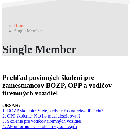
Home
Single Member
Single Member
Prehľad povinných školení pre
zamestnancov BOZP, OPP a vodičov
firemných vozidiel
OBSAH:
1. BOZP školenie: Viete, kedy je čas na rekvalifikáciu?
2. OPP školenie: Kto ho musí absolvovať?
3. Školenie pre vodičov firemných vozidiel
4. Akou formou sa školenia vykonávajú?