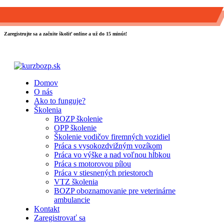
0903 889 800
info@kurzbozp.sk
Zaregistrujte sa a začnite školiť online a už do 15 minút!
Domov
O nás
Ako to funguje?
Školenia
BOZP školenie
OPP školenie
Školenie vodičov firemných vozidiel
Práca s vysokozdvižným vozíkom
Práca vo výške a nad voľnou hĺbkou
Práca s motorovou pílou
Práca v stiesnených priestoroch
VTZ školenia
BOZP oboznamovanie pre veterinárne
ambulancie
Kontakt
Zaregistrovať sa