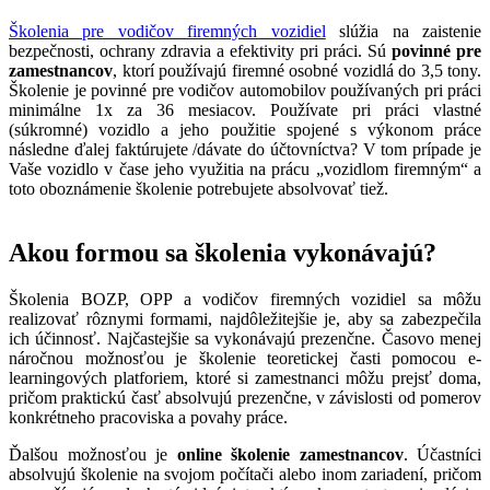
Školenia pre vodičov firemných vozidiel
slúžia na zaistenie
bezpečnosti, ochrany zdravia a efektivity pri práci. Sú
povinné pre
zamestnancov
, ktorí používajú firemné osobné vozidlá do 3,5 tony.
Školenie je povinné pre vodičov automobilov používaných pri práci
minimálne 1x za 36 mesiacov. Používate pri práci vlastné
(súkromné) vozidlo a jeho použitie spojené s výkonom práce
následne ďalej faktúrujete /dávate do účtovníctva? V tom prípade je
Vaše vozidlo v čase jeho využitia na prácu „vozidlom firemným“ a
toto oboznámenie školenie potrebujete absolvovať tiež.
Akou formou sa školenia vykonávajú?
Školenia BOZP, OPP a vodičov firemných vozidiel sa môžu
realizovať rôznymi formami, najdôležitejšie je, aby sa zabezpečila
ich účinnosť. Najčastejšie sa vykonávajú prezenčne. Časovo menej
náročnou možnosťou je školenie teoretickej časti pomocou e-
learningových platforiem, ktoré si zamestnanci môžu prejsť doma,
pričom praktickú časť absolvujú prezenčne, v závislosti od pomerov
konkrétneho pracoviska a povahy práce.
Ďalšou možnosťou je
online školenie zamestnancov
. Účastníci
absolvujú školenie na svojom počítači alebo inom zariadení, pričom