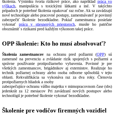
školenia. Výnimku tvoria rizikové práce, ako napríklad
práca vo
výškach
, manipulácia s toxickými látkami a iné. V takýchto
prípadoch je potrebné školenia opakovať raz ročne. Ak sa zavádzajú
nové technológie alebo pracovné postupy, zamestnávateľ je povinný
zabezpečiť školenie bezodkladne. Pokiaľ zamestnanca posielate
vykonať
prácu v stiesnených priestoroch
, musíte ho patrične
oboznámiť s rizikami pred každým výkonom takej práce.
OPP školenie: Kto ho musí absolvovať?
Školenia zamestnancov
na ochranu pred požiarmi (
OPP
) sú
zamerané na prevenciu a zvládanie rizík spojených s požiarmi a
správne používanie protipožiarneho vybavenia. Povinné je pre
všetkých zamestnancov, brigádnikov aj externistov. Realizuje ho
technik požiarnej ochrany alebo osoba odborne spôsobilá v tejto
oblasti. Rekvalifikácia sa vykonáva raz za dva roky. Členovia
protipožiarnych hliadok a osoby
zabezpečujúce ochranu vášho majetku v mimopracovnom čase (sbs)
jedenkrát za 12 mesiacov Pri zavádzaní nových postupov alebo
technológií je potrebné školenie vykonať bezodkladne.
Školenie pre vodičov firemných vozidiel