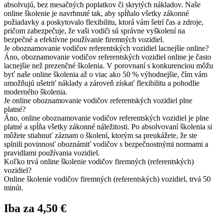
absolvujú, bez mesačných poplatkov či skrytých nákladov. Naše
online školenie je navrhnuté tak, aby spĺňalo všetky zákonné
požiadavky a poskytovalo flexibilitu, ktorá vám šetrí čas a zdroje,
pričom zabezpečuje, že vaši vodiči sú správne vyškolení na
bezpečné a efektívne používanie firemných vozidiel.
Je oboznamovanie vodičov referentských vozidiel lacnejšie online?
Áno, oboznamovanie vodičov referentských vozidiel online je často
lacnejšie než prezenčné školenia. V porovnaní s konkurenciou môžu
byť naše online školenia až o viac ako 50 % výhodnejšie, čím vám
umožňujú ušetriť náklady a zároveň získať flexibilitu a pohodlie
moderného školenia.
Je online oboznamovanie vodičov referentských vozidiel plne
platné?
Áno, online oboznamovanie vodičov referentských vozidiel je plne
platné a spĺňa všetky zákonné náležitosti. Po absolvovaní školenia si
môžete stiahnuť záznam o školení, ktorým sa preukážete, že ste
splnili povinnosť oboznámiť vodičov s bezpečnostnými normami a
pravidlami používania vozidiel.
Koľko trvá online školenie vodičov firemných (referentských)
vozidiel?
Online školenie vodičov firemných (referentských) vozidiel, trvá 50
minút.
Iba za 4,50 €