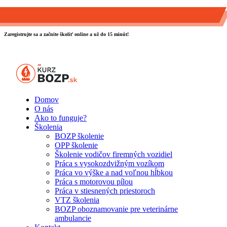
0903 889 800
info@kurzbozp.sk
Zaregistrujte sa a začnite školiť online a už do 15 minút!
Domov
O nás
Ako to funguje?
Školenia
BOZP školenie
OPP školenie
Školenie vodičov firemných vozidiel
Práca s vysokozdvižným vozíkom
Práca vo výške a nad voľnou hĺbkou
Práca s motorovou pílou
Práca v stiesnených priestoroch
VTZ školenia
BOZP oboznamovanie pre veterinárne
ambulancie