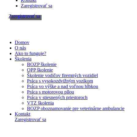
Kontakt
Zaregistrovať sa
Zaregistrovať sa
Domov
O nás
Ako to funguje?
Školenia
BOZP školenie
OPP školenie
Školenie vodičov firemných vozidiel
Práca s vysokozdvižným vozíkom
Práca vo výške a nad voľnou hĺbkou
Práca s motorovou pílou
Práca v stiesnených priestoroch
VTZ školenia
BOZP oboznamovanie pre veterinárne ambulancie
Kontakt
Zaregistrovať sa