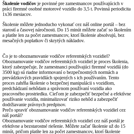
Školenie vodičov
je povinné pre zamestnancov používajúcich v
práci firemné osobné motorové vozidlo do 3,5 t. Povinná periodicita
1x36 mesiacov.
Školenie môžete jednoducho vykonať cez náš online portál – bez
starostí a časovej náročnosti. Do 15 minút môžete začať so školením
a platíte len za počet zamestnancov, ktorí školenie absolvujú, bez
mesačných poplatkov či skrytých nákladov.
Čo je to oboznamovanie vodičov referentských vozidiel?
Oboznamovanie vodičov referentských vozidiel je proces školenia,
ktorý zabezpečuje, že zamestnanci používajúci firemné vozidlá (do
3500 kg) sú riadne informovaní o bezpečnostných normách a
prevádzkových pravidlách spojených s ich používaním. Tento
proces zahŕňa školenie o bezpečnej manipulácii s vozidlom,
predchádzaní nehôdam a správnom používaní vozidla ako
pracovného prostriedku. Cieľom je zabezpečiť bezpečné a efektívne
používanie vozidla, minimalizovať riziko nehôd a zabezpečiť
dodržiavanie právnych predpisov.
Prečo spraviť oboznamovanie vodičov referentských vozidiel cez
náš portál?
Oboznamovanie vodičov referentských vozidiel cez náš portál je
efektívne a bezstarostné riešenie. Môžete začať školenie už do 15
minút, pričom platíte len za počet zamestnancov, ktorí školenie