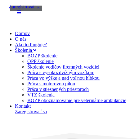
Zaregistrovať sa
Domov
O nás
Ako to funguje?
Školenia
BOZP školenie
OPP školenie
Školenie vodičov firemných vozidiel
Práca s vysokozdvižným vozíkom
Práca vo výške a nad voľnou hĺbkou
Práca s motorovou pílou
Práca v stiesnených priestoroch
VTZ školenia
BOZP oboznamovanie pre veterinárne ambulancie
Kontakt
Zaregistrovať sa