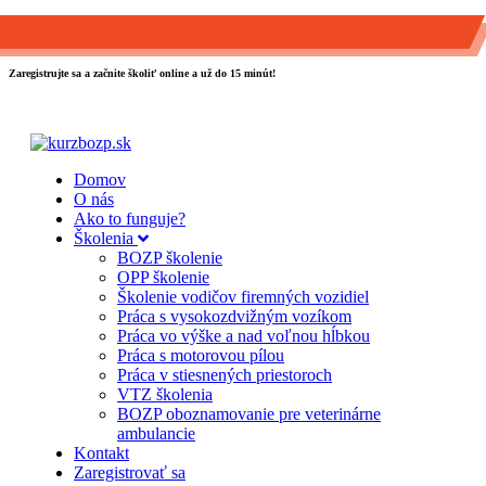
0903 889 800
info@kurzbozp.sk
Zaregistrujte sa a začnite školiť online a už do 15 minút!
Domov
O nás
Ako to funguje?
Školenia
BOZP školenie
OPP školenie
Školenie vodičov firemných vozidiel
Práca s vysokozdvižným vozíkom
Práca vo výške a nad voľnou hĺbkou
Práca s motorovou pílou
Práca v stiesnených priestoroch
VTZ školenia
BOZP oboznamovanie pre veterinárne
ambulancie
Kontakt
Zaregistrovať sa