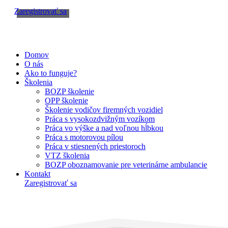
Zaregistrovať sa
Domov
O nás
Ako to funguje?
Školenia
BOZP školenie
OPP školenie
Školenie vodičov firemných vozidiel
Práca s vysokozdvižným vozíkom
Práca vo výške a nad voľnou hĺbkou
Práca s motorovou pílou
Práca v stiesnených priestoroch
VTZ školenia
BOZP oboznamovanie pre veterinárne ambulancie
Kontakt
Zaregistrovať sa