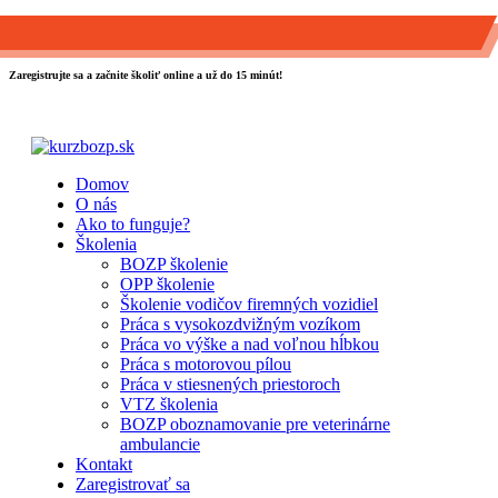
0903 889 800
info@kurzbozp.sk
Zaregistrujte sa a začnite školiť online a už do 15 minút!
Domov
O nás
Ako to funguje?
Školenia
BOZP školenie
OPP školenie
Školenie vodičov firemných vozidiel
Práca s vysokozdvižným vozíkom
Práca vo výške a nad voľnou hĺbkou
Práca s motorovou pílou
Práca v stiesnených priestoroch
VTZ školenia
BOZP oboznamovanie pre veterinárne
ambulancie
Kontakt
Zaregistrovať sa