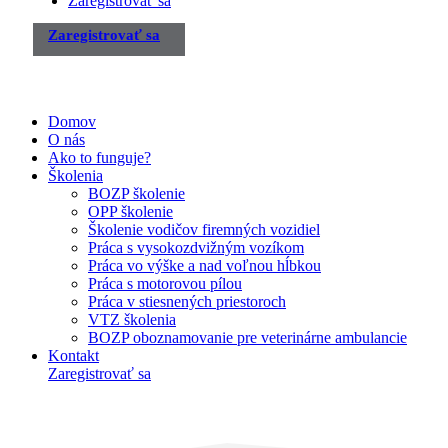
Zaregistrovať sa
Zaregistrovať sa
Domov
O nás
Ako to funguje?
Školenia
BOZP školenie
OPP školenie
Školenie vodičov firemných vozidiel
Práca s vysokozdvižným vozíkom
Práca vo výške a nad voľnou hĺbkou
Práca s motorovou pílou
Práca v stiesnených priestoroch
VTZ školenia
BOZP oboznamovanie pre veterinárne ambulancie
Kontakt
Zaregistrovať sa