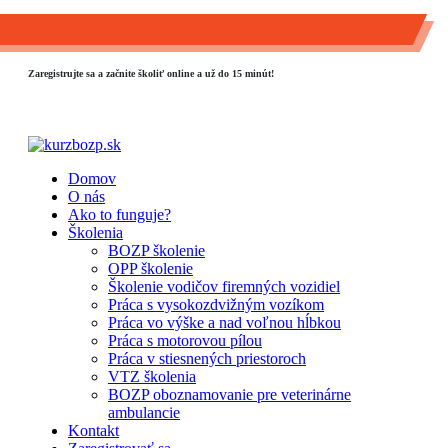
0903 889 800
info@kurzbozp.sk
Zaregistrujte sa a začnite školiť online a už do 15 minút!
Domov
O nás
Ako to funguje?
Školenia
BOZP školenie
OPP školenie
Školenie vodičov firemných vozidiel
Práca s vysokozdvižným vozíkom
Práca vo výške a nad voľnou hĺbkou
Práca s motorovou pílou
Práca v stiesnených priestoroch
VTZ školenia
BOZP oboznamovanie pre veterinárne
ambulancie
Kontakt