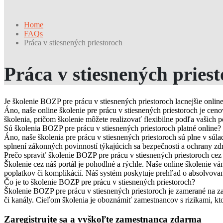
Home
FAQs
Práca v stiesnených priestoroch
Práca v stiesnených pries
Je školenie BOZP pre prácu v stiesnených priestoroch lacnejšie onlin
Áno, naše online školenie pre prácu v stiesnených priestoroch je cen
školenia, pričom školenie môžete realizovať flexibilne podľa vašich p
Sú školenia BOZP pre prácu v stiesnených priestoroch platné online?
Áno, naše školenia pre prácu v stiesnených priestoroch sú plne v súl
splnení zákonných povinností týkajúcich sa bezpečnosti a ochrany zdr
Prečo spraviť školenie BOZP pre prácu v stiesnených priestoroch cez 
Školenie cez náš portál je pohodlné a rýchle. Naše online školenie 
poplatkov či komplikácií. Náš systém poskytuje prehľad o absolvovaní
Čo je to školenie BOZP pre prácu v stiesnených priestoroch?
Školenie BOZP pre prácu v stiesnených priestoroch je zamerané na z
či kanály. Cieľom školenia je oboznámiť zamestnancov s rizikami, kto
Zaregistrujte sa a vyškoľte zamestnanca zdarma