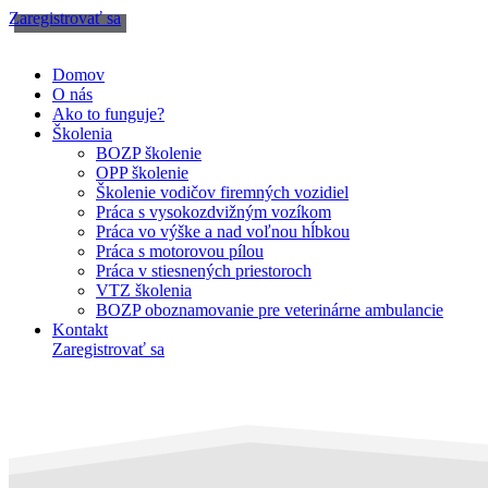
Zaregistrovať sa
Domov
O nás
Ako to funguje?
Školenia
BOZP školenie
OPP školenie
Školenie vodičov firemných vozidiel
Práca s vysokozdvižným vozíkom
Práca vo výške a nad voľnou hĺbkou
Práca s motorovou pílou
Práca v stiesnených priestoroch
VTZ školenia
BOZP oboznamovanie pre veterinárne ambulancie
Kontakt
Zaregistrovať sa