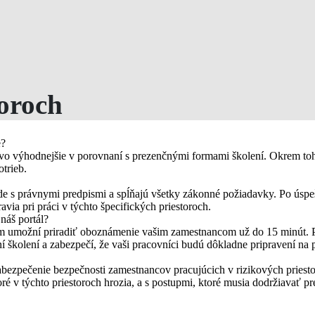
toroch
e?
ovo výhodnejšie v porovnaní s prezenčnými formami školení. Okrem toho
otrieb.
ade s právnymi predpismi a spĺňajú všetky zákonné požiadavky. Po úspeš
avia pri práci v týchto špecifických priestoroch.
náš portál?
vám umožní priradiť oboznámenie vašim zamestnancom už do 15 minút. Pl
 školení a zabezpečí, že vaši pracovníci budú dôkladne pripravení na p
abezpečenie bezpečnosti zamestnancov pracujúcich v rizikových pries
ré v týchto priestoroch hrozia, a s postupmi, ktoré musia dodržiavať 