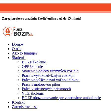
0903 889 800
info@kurzbozp.sk
Zaregistrujte sa a začnite školiť online a už do 15 minút!
Domov
O nás
Ako to funguje?
Školenia
BOZP školenie
OPP školenie
Školenie vodičov firemných vozidiel
Práca s vysokozdvižným vozíkom
Práca vo výške a nad voľnou hĺbkou
Práca s motorovou pílou
Práca v stiesnených priestoroch
VTZ školenia
BOZP oboznamovanie pre veterinárne ambulancie
Kontakt
Zaregistrovať sa