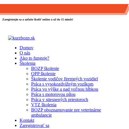
0903 889 800
info@kurzbozp.sk
Zaregistrujte sa a začnite školiť online a už do 15 minút!
Domov
O nás
Ako to funguje?
Školenia
BOZP školenie
OPP školenie
Školenie vodičov firemných vozidiel
Práca s vysokozdvižným vozíkom
Práca vo výške a nad voľnou hĺbkou
Práca s motorovou pílou
Práca v stiesnených priestoroch
VTZ školenia
BOZP oboznamovanie pre veterinárne
ambulancie
Kontakt
Zaregistrovať sa