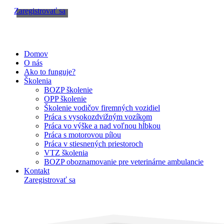
Zaregistrovať sa
Domov
O nás
Ako to funguje?
Školenia
BOZP školenie
OPP školenie
Školenie vodičov firemných vozidiel
Práca s vysokozdvižným vozíkom
Práca vo výške a nad voľnou hĺbkou
Práca s motorovou pílou
Práca v stiesnených priestoroch
VTZ školenia
BOZP oboznamovanie pre veterinárne ambulancie
Kontakt
Zaregistrovať sa